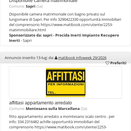
Disponibile camera matrimoniale
Comune:
Sapri
(Sa)
Disponibile camera matrimoniale con bagno privato sul
lungomare di Sapri. Per info 3290422330 opportunità immobiliari
del comprensorio https://www.matibook.com/utente/2253-
matimmobiliare.html
Sponsorizzato da:
sapri - Procida Inerti Impianto Recupero
Inerti
- Sapri
Annuncio inserito 13-lug: da:
matibook infoweek 29/2026
Preferiti
affittasi appartamento arredato
Comune:
Montesano sulla Marcellana
(Sa)
fitto appartamento arredato a momtesano scalo centro . per
info: 334 2316482 achille opportunità immobiliari del
comprensorio https://www.matibook.com/utente/2253-