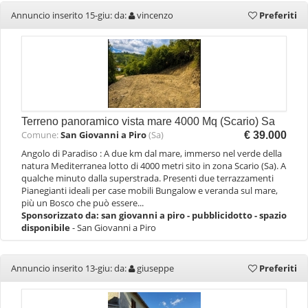
Annuncio inserito 15-giu: da:
vincenzo
Preferiti
Terreno panoramico vista mare 4000 Mq (Scario) Sa
Comune:
San Giovanni a Piro
(Sa)
€ 39.000
Angolo di Paradiso : A due km dal mare, immerso nel verde della
natura Mediterranea lotto di 4000 metri sito in zona Scario (Sa). A
qualche minuto dalla superstrada. Presenti due terrazzamenti
Pianegianti ideali per case mobili Bungalow e veranda sul mare,
più un Bosco che può essere...
Sponsorizzato da:
san giovanni a piro - pubblicidotto - spazio
disponibile
- San Giovanni a Piro
Annuncio inserito 13-giu: da:
giuseppe
Preferiti