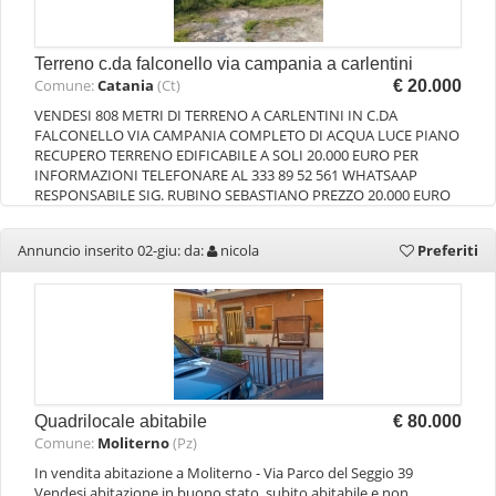
Terreno c.da falconello via campania a carlentini
Comune:
Catania
(Ct)
€ 20.000
VENDESI 808 METRI DI TERRENO A CARLENTINI IN C.DA
FALCONELLO VIA CAMPANIA COMPLETO DI ACQUA LUCE PIANO
RECUPERO TERRENO EDIFICABILE A SOLI 20.000 EURO PER
INFORMAZIONI TELEFONARE AL 333 89 52 561 WHATSAAP
RESPONSABILE SIG. RUBINO SEBASTIANO PREZZO 20.000 EURO
Annuncio inserito 02-giu: da:
nicola
Preferiti
Quadrilocale abitabile
€ 80.000
Comune:
Moliterno
(Pz)
In vendita abitazione a Moliterno - Via Parco del Seggio 39
Vendesi abitazione in buono stato, subito abitabile e non