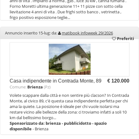
anni di vita . Impianti a norma , gas , luce 30 kw , canna fumaria .
Forno Moretti ultima generazione 11+ 11 pizze con sotto cella
lievitazione 4 anni di vita . Due frighi sotto banco , vetrinetta ,
frigo positivo esposizione teglie...
Annuncio inserito 15-lug: da:
matibook infoweek 29/2026
Preferiti
Casa indipendente in Contrada Monte, 89
€ 120.000
Comune:
Brienza
(Pz)
Volete scappare dalla città e non sentire più clacson? In Contrada
Monte, al civico 89, c'è questa casa indipendente perfetta per chi
ama la quiete. La posizione è ideale per chi vuole isolarsi ma
restare vicino alle bellezze della zona: ci troviamo infatti a soli 10
km dal bellissimo borgo...
Sponsorizzato da:
brienza - pubblicidotto - spazio
disponibile
- Brienza