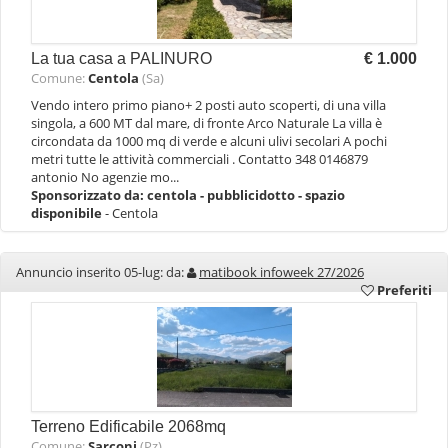
La tua casa a PALINURO
€ 1.000
Comune:
Centola
(Sa)
Vendo intero primo piano+ 2 posti auto scoperti, di una villa
singola, a 600 MT dal mare, di fronte Arco Naturale La villa è
circondata da 1000 mq di verde e alcuni ulivi secolari A pochi
metri tutte le attività commerciali . Contatto 348 0146879
antonio No agenzie mo...
Sponsorizzato da:
centola - pubblicidotto - spazio
disponibile
- Centola
Annuncio inserito 05-lug: da:
matibook infoweek 27/2026
Preferiti
Terreno Edificabile 2068mq
Comune:
Sarconi
(Pz)