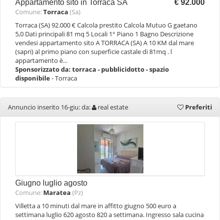
Appartamento sito in Torraca SA
€ 92.000
Comune:
Torraca
(Sa)
Torraca (SA) 92.000 € Calcola prestito Calcola Mutuo G gaetano
5,0 Dati principali 81 mq 5 Locali 1° Piano 1 Bagno Descrizione
vendesi appartamento sito A TORRACA (SA) A 10 KM dal mare
(sapri) al primo piano con superficie castale di 81mq . l
appartamento è...
Sponsorizzato da:
torraca - pubblicidotto - spazio
disponibile
- Torraca
Annuncio inserito 16-giu: da:
real estate
Preferiti
Giugno luglio agosto
Comune:
Maratea
(Pz)
Villetta a 10 minuti dal mare in affitto giugno 500 euro a
settimana luglio 620 agosto 820 a settimana. Ingresso sala cucina