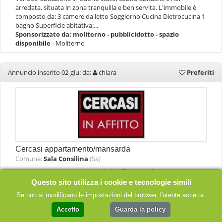
arredata, situata in zona tranquilla e ben servita. L'immobile è
composto da: 3 camere da letto Soggiorno Cucina Dietrocucina 1
bagno Superficie abitativa:...
Sponsorizzato da:
moliterno - pubblicidotto - spazio
disponibile
- Moliterno
Annuncio inserito 02-giu: da:
chiara
Preferiti
Cercasi appartamento/mansarda
Comune:
Sala Consilina
(Sa)
Cerco appartamento/mansarda in affitto arredato per una
persona Sala Consilina o zone limitrofe
Questo sito utilizza i cookie e tecnologie simili
(sassano,teggiano,padula,Atena) c.trilly93@yahoo.com
Se non si modificano le impostazioni del browser, l'utente accetta.
Sponsorizzato da:
sala consilina - pubblicidotto - spazio
disponibile
- Sala Consilina
Accetto
Guarda la policy