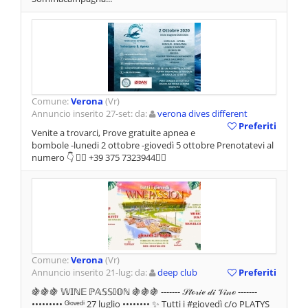
Comune:
Verona
(Vr)
Annuncio inserito 27-set: da:
verona dives different
Preferiti
Venite a trovarci, Prove gratuite apnea e
bombole -lunedi 2 ottobre -giovedì 5 ottobre Prenotatevi al
numero 👇 👉🏻 +39 375 7323944👈🏻
Comune:
Verona
(Vr)
Annuncio inserito 21-lug: da:
deep club
Preferiti
🍇🍇🍇 𝕎𝕀ℕ𝔼 ℙ𝔸𝕊𝕊𝕀𝕆ℕ 🍇🍇🍇 ------- 𝒮𝓉ℴ𝓇𝒾ℯ 𝒹𝒾 𝒱𝒾𝓃ℴ -------
••••••••• ᴳⁱᵒᵛᵉᵈⁱ 27 luglio •••••••• ✨ Tutti i #giovedì c/o PLATYS