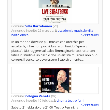
Comune:
Villa Bartolomea
(Vr)
Annuncio inserito 25-mar: da:
accademia musicale villa
bartolomea
Preferiti
In un mondo dove c’è più musica che orecchie per
ascoltarla, il live non può ridursi a un timido "spero vi
piaccia". Distruggere sul palco l’immaginario costruito con
fatica in studio è un rischio che un artista musicale non può
correre. Il concerto deve essere il tuo strumento...
Comune:
Cologna Veneta
(Vr)
Annuncio inserito 19-feb: da:
cinema teatro ferrini
Preferiti
Sabato 21 febbraio ore 21.00, Teatro Ferrini... vi