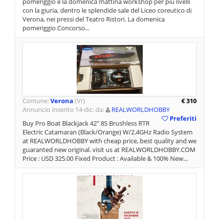
pomeriggio e la domenica mattina workshop per più livelli
con la giuria, dentro le splendide sale del Liceo coreutico di
Verona, nei pressi del Teatro Ristori. La domenica
pomeriggio Concorso...
Comune:
Verona
(Vr)
€ 310
Annuncio inserito 14-dic: da:
REALWORLDHOBBY
Preferiti
Buy Pro Boat Blackjack 42" 8S Brushless RTR
Electric Catamaran (Black/Orange) W/2.4GHz Radio System
at REALWORLDHOBBY with cheap price, best quality and we
guaranted new original. visit us at REALWORLDHOBBY.COM
Price : USD 325.00 Fixed Product : Available & 100% New...