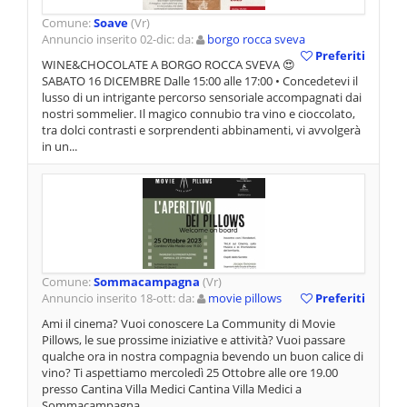
Comune:
Soave
(Vr)
Annuncio inserito 02-dic: da:
borgo rocca sveva
Preferiti
WINE&CHOCOLATE A BORGO ROCCA SVEVA 😍
SABATO 16 DICEMBRE Dalle 15:00 alle 17:00 • Concedetevi il
lusso di un intrigante percorso sensoriale accompagnati dai
nostri sommelier. Il magico connubio tra vino e cioccolato,
tra dolci contrasti e sorprendenti abbinamenti, vi avvolgerà
in un...
Comune:
Sommacampagna
(Vr)
Annuncio inserito 18-ott: da:
movie pillows
Preferiti
Ami il cinema? Vuoi conoscere La Community di Movie
Pillows, le sue prossime iniziative e attività? Vuoi passare
qualche ora in nostra compagnia bevendo un buon calice di
vino? Ti aspettiamo mercoledì 25 Ottobre alle ore 19.00
presso Cantina Villa Medici Cantina Villa Medici a
Sommacampagna...