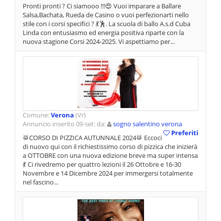
Pronti pronti ? Ci siamooo !!!😍 Vuoi imparare a Ballare
Salsa,Bachata, Rueda de Casino o vuoi perfezionarti nello
stile con i corsi specifici ? 💃🕺. La scuola di ballo A.s.d Cuba
Linda con entusiasmo ed energia positiva riparte con la
nuova stagione Corsi 2024-2025. Vi aspettiamo per...
Comune:
Verona
(Vr)
Annuncio inserito 09-set: da:
sogno salentino verona
Preferiti
🥁CORSO DI PIZZICA AUTUNNALE 2024🥁 Eccoci
di nuovo qui con il richiestissimo corso di pizzica che inizierà
a OTTOBRE con una nuova edizione breve ma super intensa
💃 Ci rivedremo per quattro lezioni il 26 Ottobre e 16-30
Novembre e 14 Dicembre 2024 per immergersi totalmente
nel fascino...