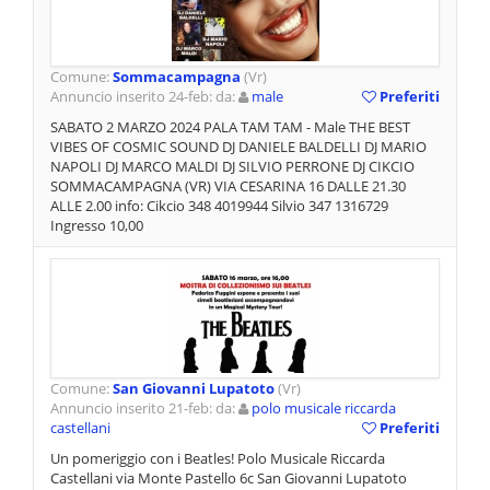
Comune:
Sommacampagna
(Vr)
Annuncio inserito 24-feb: da:
male
Preferiti
SABATO 2 MARZO 2024 PALA TAM TAM - Male THE BEST
VIBES OF COSMIC SOUND DJ DANIELE BALDELLI DJ MARIO
NAPOLI DJ MARCO MALDI DJ SILVIΟ PERRONE DJ CIKCIO
SOMMACAMPAGNA (VR) VIA CESARINA 16 DALLE 21.30
ALLE 2.00 info: Cikcio 348 4019944 Silvio 347 1316729
Ingresso 10,00
Comune:
San Giovanni Lupatoto
(Vr)
Annuncio inserito 21-feb: da:
polo musicale riccarda
castellani
Preferiti
Un pomeriggio con i Beatles! Polo Musicale Riccarda
Castellani via Monte Pastello 6c San Giovanni Lupatoto