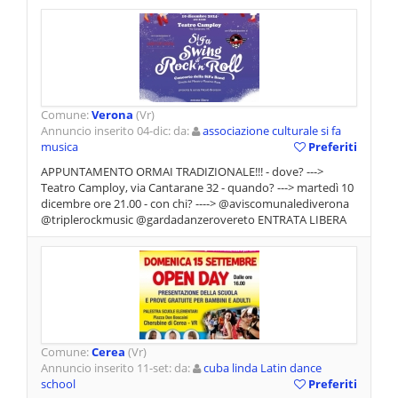
Comune:
Verona
(Vr)
Annuncio inserito 04-dic: da:
associazione culturale si fa
musica
Preferiti
APPUNTAMENTO ORMAI TRADIZIONALE!!! - dove? --->
Teatro Camploy, via Cantarane 32 - quando? ---> martedì 10
dicembre ore 21.00 - con chi? ----> @aviscomunalediverona
@triplerockmusic @gardadanzerovereto ENTRATA LIBERA
Comune:
Cerea
(Vr)
Annuncio inserito 11-set: da:
cuba linda Latin dance
school
Preferiti