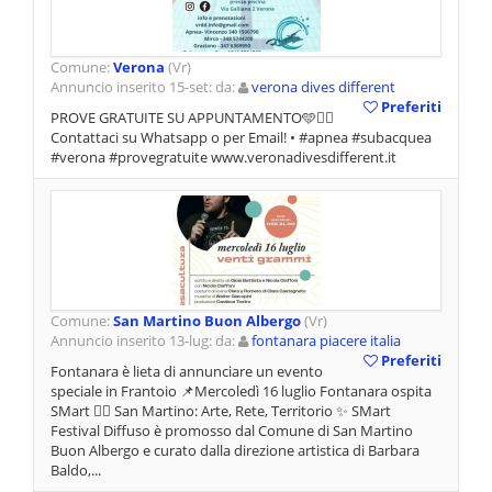
Comune:
Verona
(Vr)
Annuncio inserito 15-set: da:
verona dives different
Preferiti
PROVE GRATUITE SU APPUNTAMENTO🩵👍🏼
Contattaci su Whatsapp o per Email! • #apnea #subacquea
#verona #provegratuite www.veronadivesdifferent.it
Comune:
San Martino Buon Albergo
(Vr)
Annuncio inserito 13-lug: da:
fontanara piacere italia
Preferiti
Fontanara è lieta di annunciare un evento
speciale in Frantoio 📌Mercoledì 16 luglio Fontanara ospita
SMart 👉🏼 San Martino: Arte, Rete, Territorio ✨ SMart
Festival Diffuso è promosso dal Comune di San Martino
Buon Albergo e curato dalla direzione artistica di Barbara
Baldo,...