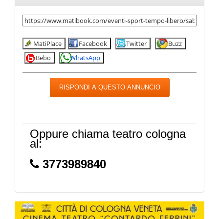
MatiPlace
Facebook
Twitter
Buzz
Bebo
WhatsApp
RISPONDI A QUESTO ANNUNCIO
Oppure chiama teatro cologna
al:
3773989840