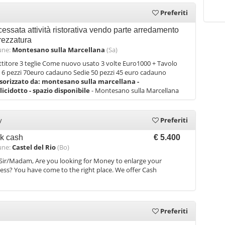
Preferiti
cessata attività ristorativa vendo parte arredamento
trezzatura
ne:
Montesano sulla Marcellana
(Sa)
titore 3 teglie Come nuovo usato 3 volte Euro1000 + Tavolo
6 pezzi 70euro cadauno Sedie 50 pezzi 45 euro cadauno
sorizzato da:
montesano sulla marcellana -
icidotto - spazio disponibile
- Montesano sulla Marcellana
y
Preferiti
k cash
€ 5.400
ne:
Castel del Rio
(Bo)
Sir/Madam, Are you looking for Money to enlarge your
ess? You have come to the right place. We offer Cash
Preferiti