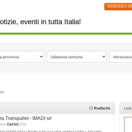
INSERISCI 
izie, eventi in tutta Italia!
oro
Preferiti
Link
rta Transpallet - IMADI srl
ne:
Carini
(Pa)