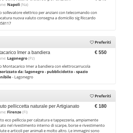
ne:
Napoli
(Na)
 sollevatore elettrico per anziani con telecomando con
catura nuova valuto consegna a domicilio sig Riccardo
858117
Preferiti
acarico Imer a bandiera
€ 550
ne:
Lagonegro
(Pz)
 Montacarico Imer a bandiera con elettrocarrucola
sorizzato da:
lagonegro - pubblicidotto - spazio
onibile
- Lagonegro
Preferiti
uto pelliccetta naturale per Artigianato
€ 180
ne:
Firenze
(Fi)
to eco pelliccia per calzatura e tappezzeria, ampiamente
zzato nel rivestimento interno di scarpe, borse e rivestimento
dute e articoli per animali e molto altro. Le immagini sono