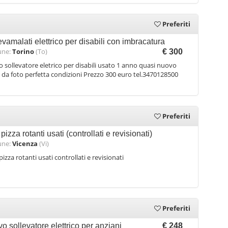
Preferiti
evamalati elettrico per disabili con imbracatura
ne:
Torino
(To)
€ 300
 sollevatore eletrico per disabili usato 1 anno quasi nuovo
da foto perfetta condizioni Prezzo 300 euro tel.3470128500
Preferiti
 pizza rotanti usati (controllati e revisionati)
ne:
Vicenza
(Vi)
pizza rotanti usati controllati e revisionati
Preferiti
o sollevatore elettrico per anziani
€ 248