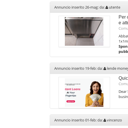
Annuncio inserito 26-mag: da:
utente
Per 
e at
Comu
Abbat
1x1m 
Spon
pubbl
Annuncio inserito 19-feb: da:
lende mone
Quic
Comu
Dear 
busin
Annuncio inserito 01-feb: da:
vincenzo