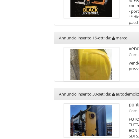
💪 PA
con r
- por
1° di
pacch
Annuncio inserito 15-ott: da:
marco
vend
Comu
vendo
prezz
Annuncio inserito 30-set: da:
autodemoliz
pont
Comu
FOTO
TUTT
BONI
SDI S