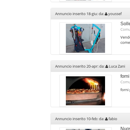
Annuncio inserito 18-giu: da:
youssef
Soll
Comu
Vendo
come 
Annuncio inserito 20-apr: da:
Luca Zani
forni
Comu
forni 
Annuncio inserito 10-feb: da:
fabio
Nuov