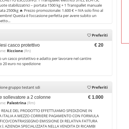
CCHETTO ESCLUSIVO: 1 Transpallet elettrico STILL ECH15C
uote stabilizzatrici – portata 1500 kg + 1 Transpallet manuale
tata 2500kg 🔥 Prezzo promozionale: 1.600 € + IVA solo fino al
cembre! Questa è l’occasione perfetta per avere subito un
etto...
Preferiti
esi casco protettivo
€ 20
ne:
Riccione
(Rn)
 un casco protettivo e adatto per lavorare nel cantire
o 20 euro no spedizione
ione gruppo testant sdi
Preferiti
e sollevatore a 2 colonne
€ 1.000
ne:
Palestrina
(Rm)
 REALE DEL PRODOTTO EFFETTUIAMO SPEDIZIONE IN
A ITALIA A MEZZO CORRIERE PAGAMENTO CON FORMULA
FICO/CONTRASSEGNO EMISSIONE DI RELATIVA FATTURA
.r.l. AZIENDA SPECIALIZZATA NELLA VENDITA DI RICAMBI