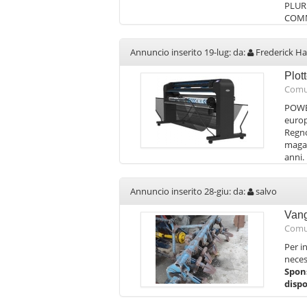
PLUR
COMM
Annuncio inserito 19-lug: da:
Frederick Ha
Plot
Comu
POWER
europ
Regno
magaz
anni.
Annuncio inserito 28-giu: da:
salvo
Vang
Comu
Per i
neces
Spon
disp