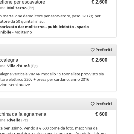
ellone per escavatore
€ 2.600
ne:
Moliterno
(Pz)
 martellone demolitore per escavatore, peso 320 kg, per
atore da 50 quintali in su.
sorizzato da:
moliterno - pubblicidotto - spazio
onibile
- Moliterno
Preferiti
ccalegna
€ 2.600
ne:
Villa d'Almè
(Bg)
alegna verticale VIMAR modello 15 tonnellate provvisto sia
tore elettrico 220v + presa per cardano. anno 2016
zioni semi nuove
Preferiti
hina da falegnameria
€ 600
ne:
Rivello
(Pz)
a benissimo, Vendo a € 600 come da foto, macchina da
nameria cavatrice a catena per legno marca/modello Italcava