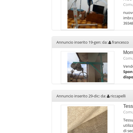
Comu
nuovo
imbra
3934
Annuncio inserito 19-gen: da:
francesco
Mont
Comu
Vendo
Spon
disp
Annuncio inserito 29-dic: da:
riccapelli
Tess
Comu
Tessu
utili
di se