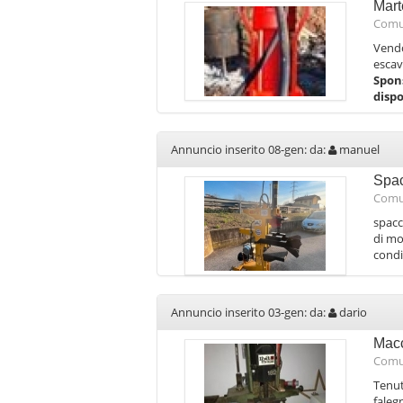
Mart
Comu
Vendo
escav
Spon
disp
Annuncio inserito 08-gen: da:
manuel
Spa
Comu
spacc
di mo
condi
Annuncio inserito 03-gen: da:
dario
Macc
Comu
Tenut
faleg