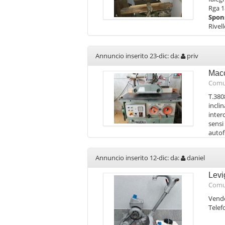
Rga 1
Spon
Rivel
Annuncio inserito 23-dic: da:
priv
Macc
Comu
T.380
incli
inter
sensi
autof
Annuncio inserito 12-dic: da:
daniel
Levi
Comu
Vendo
Tele