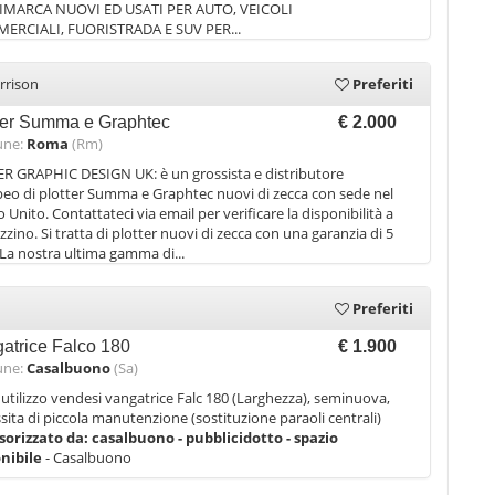
IMARCA NUOVI ED USATI PER AUTO, VEICOLI
ERCIALI, FUORISTRADA E SUV PER...
rrison
Preferiti
ter Summa e Graphtec
€ 2.000
ne:
Roma
(Rm)
 GRAPHIC DESIGN UK: è un grossista e distributore
eo di plotter Summa e Graphtec nuovi di zecca con sede nel
 Unito. Contattateci via email per verificare la disponibilità a
zino. Si tratta di plotter nuovi di zecca con una garanzia di 5
 La nostra ultima gamma di...
Preferiti
atrice Falco 180
€ 1.900
ne:
Casalbuono
(Sa)
nutilizzo vendesi vangatrice Falc 180 (Larghezza), seminuova,
sita di piccola manutenzione (sostituzione paraoli centrali)
sorizzato da:
casalbuono - pubblicidotto - spazio
onibile
- Casalbuono