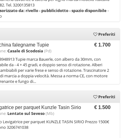
82. Tel. 3200135813
sorizzato da:
rivello - pubblicidotto - spazio disponibile
-
lo
Preferiti
hina falegname Tupie
€ 1.700
ne:
Casale di Scodosia
(Pd)
8948913 Tupie marca Bauerle, con albero da 30mm, con
nabile da - 4 + 45 gradi, e doppio senso di rotazione. Alberi
cambiabili per varie frese e senso di rotazione. Trascinatore 2
 di marcia a doppia velocità. Messa a norma CE, con motore
renante e fungo di...
Preferiti
gatrice per parquet Kunzle Tasin Sirio
€ 1.500
ne:
Lentate sul Seveso
(Mb)
 Levigatrice per parquet KUNZLE TASIN SIRIO Prezzo 1500€
fono 3206741038