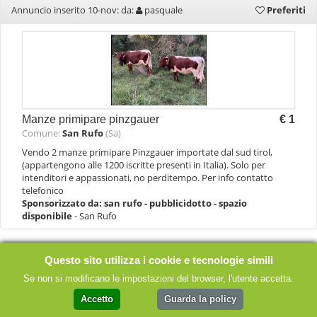
Annuncio inserito 10-nov: da:
pasquale
Preferiti
Manze primipare pinzgauer
€ 1
Comune:
San Rufo
(Sa)
Vendo 2 manze primipare Pinzgauer importate dal sud tirol,
(appartengono alle 1200 iscritte presenti in Italia). Solo per
intenditori e appassionati, no perditempo. Per info contatto
telefonico
Sponsorizzato da:
san rufo - pubblicidotto - spazio
disponibile
- San Rufo
Annuncio inserito 07-nov: da:
achille
Preferiti
Questo sito utilizza i cookie e tecnologie simili
Se non si modificano le impostazioni del browser, l'utente accetta.
Accetto
Guarda la policy