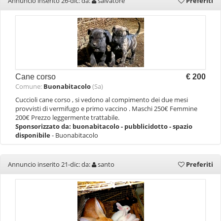
Annuncio inserito 26-dic: da:
salvatore
Preferiti
Cane corso
€ 200
Comune:
Buonabitacolo
(Sa)
Cuccioli cane corso , si vedono al compimento dei due mesi
provvisti di vermifugo e primo vaccino . Maschi 250€ Femmine
200€ Prezzo leggermente trattabile.
Sponsorizzato da:
buonabitacolo - pubblicidotto - spazio
disponibile
- Buonabitacolo
Annuncio inserito 21-dic: da:
santo
Preferiti