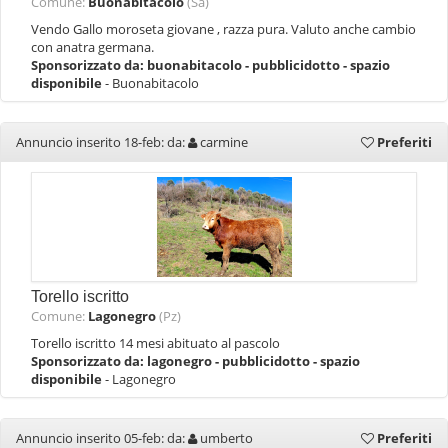
Comune:
Buonabitacolo
(Sa)
Vendo Gallo moroseta giovane , razza pura. Valuto anche cambio
con anatra germana.
Sponsorizzato da:
buonabitacolo - pubblicidotto - spazio
disponibile
- Buonabitacolo
Annuncio inserito 18-feb: da:
carmine
Preferiti
Torello iscritto
Comune:
Lagonegro
(Pz)
Torello iscritto 14 mesi abituato al pascolo
Sponsorizzato da:
lagonegro - pubblicidotto - spazio
disponibile
- Lagonegro
Annuncio inserito 05-feb: da:
umberto
Preferiti