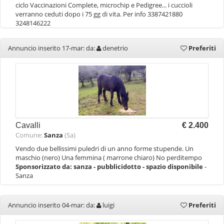
ciclo Vaccinazioni Complete, microchip e Pedigree... i cuccioli
verranno ceduti dopo i 75 gg di vita. Per info 3387421880
3248146222
Annuncio inserito 17-mar: da:
denetrio
Preferiti
Cavalli
€ 2.400
Comune:
Sanza
(Sa)
Vendo due bellissimi puledri di un anno forme stupende. Un
maschio (nero) Una femmina ( marrone chiaro) No perditempo
Sponsorizzato da:
sanza - pubblicidotto - spazio disponibile
-
Sanza
Annuncio inserito 04-mar: da:
luigi
Preferiti