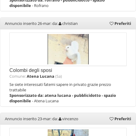
Sponsorizzato da:
rofrano - pubblicidotto - spazio
disponibile
- Rofrano
Annuncio inserito 26-mar: da:
christian
Preferiti
Colombi degli sposi
Comune:
Atena Lucana
(Sa)
Se siete interessati fatemi sapere in privato grazie prezzo
trattabile
Sponsorizzato da:
atena lucana - pubblicidotto - spazio
disponibile
- Atena Lucana
Annuncio inserito 23-mar: da:
vincenzo
Preferiti