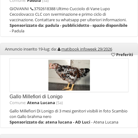
Comune:
Padula
(Sa)
GIOVANNI 📞3792618388 Ultimo Cucciolo di Vane Lupo
Cecoslovacco CLC con sverminazione e primo ciclo di
vaccinazione. Contattare su whatsapp per ulteriori informazioni.
Sponsorizzato da:
padula - pubblicidotto - spazio disponibile
- Padula
Annuncio inserito 19-lug: da:
matibook infoweek 29/2026
Preferiti
Gallo Millefiori di Lonigo
Comune:
Atena Lucana
(Sa)
Gallo Millefiori Di Lonigo di 3 mesi genitori visibili in foto Scambio
con Gallo brahma nero
Sponsorizzato da:
atena lucana - AD Luci
- Atena Lucana