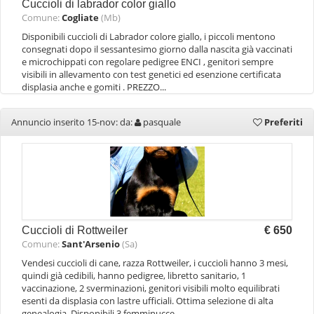
Cuccioli di labrador color giallo
Comune:
Cogliate
(Mb)
Disponibili cuccioli di Labrador colore giallo, i piccoli mentono
consegnati dopo il sessantesimo giorno dalla nascita già vaccinati
e microchippati con regolare pedigree ENCI , genitori sempre
visibili in allevamento con test genetici ed esenzione certificata
displasia anche e gomiti . PREZZO...
Annuncio inserito 15-nov: da:
pasquale
Preferiti
Cuccioli di Rottweiler
€ 650
Comune:
Sant'Arsenio
(Sa)
Vendesi cuccioli di cane, razza Rottweiler, i cuccioli hanno 3 mesi,
quindi già cedibili, hanno pedigree, libretto sanitario, 1
vaccinazione, 2 sverminazioni, genitori visibili molto equilibrati
esenti da displasia con lastre ufficiali. Ottima selezione di alta
genealogia. Disponibili 3 femminucce.