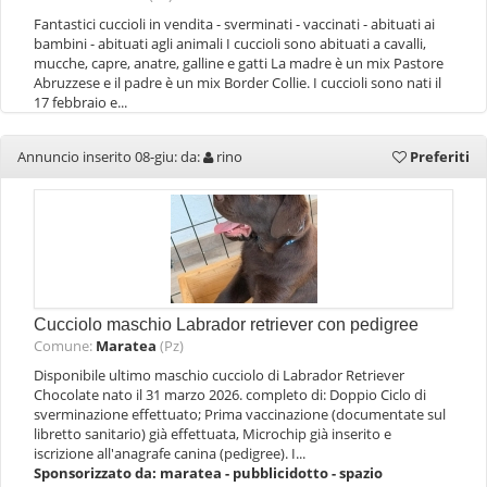
Fantastici cuccioli in vendita - sverminati - vaccinati - abituati ai
bambini - abituati agli animali I cuccioli sono abituati a cavalli,
mucche, capre, anatre, galline e gatti La madre è un mix Pastore
Abruzzese e il padre è un mix Border Collie. I cuccioli sono nati il
17 febbraio e...
Annuncio inserito 08-giu: da:
rino
Preferiti
Cucciolo maschio Labrador retriever con pedigree
Comune:
Maratea
(Pz)
Disponibile ultimo maschio cucciolo di Labrador Retriever
Chocolate nato il 31 marzo 2026. completo di: Doppio Ciclo di
sverminazione effettuato; Prima vaccinazione (documentate sul
libretto sanitario) già effettuata, Microchip già inserito e
iscrizione all'anagrafe canina (pedigree). I...
Sponsorizzato da:
maratea - pubblicidotto - spazio