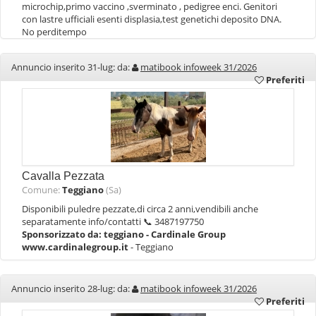
microchip,primo vaccino ,sverminato , pedigree enci. Genitori
con lastre ufficiali esenti displasia,test genetichi deposito DNA.
No perditempo
Annuncio inserito 31-lug: da:
matibook infoweek 31/2026
Preferiti
Cavalla Pezzata
Comune:
Teggiano
(Sa)
Disponibili puledre pezzate,di circa 2 anni,vendibili anche
separatamente info/contatti 📞 3487197750
Sponsorizzato da:
teggiano - Cardinale Group
www.cardinalegroup.it
- Teggiano
Annuncio inserito 28-lug: da:
matibook infoweek 31/2026
Preferiti