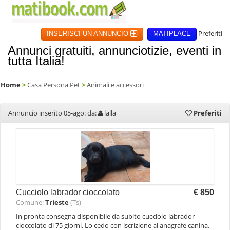
Preferiti
INSERISCI UN ANNUNCIO
MATIPLACE
Annunci gratuiti, annunciotizie, eventi in
tutta Italia!
Home
>
Casa Persona Pet
>
Animali e accessori
Annuncio inserito 05-ago: da:
lalla
Preferiti
Cucciolo labrador cioccolato
€ 850
Comune:
Trieste
(Ts)
In pronta consegna disponibile da subito cucciolo labrador
cioccolato di 75 giorni. Lo cedo con iscrizione al anagrafe canina,