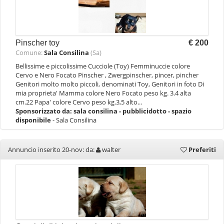
Pinscher toy
€ 200
Comune:
Sala Consilina
(Sa)
Bellissime e piccolissime Cucciole (Toy) Femminuccie colore
Cervo e Nero Focato Pinscher , Zwergpinscher, pincer, pincher
Genitori molto molto piccoli, denominati Toy, Genitori in foto Di
mia proprieta' Mamma colore Nero Focato peso kg. 3.4 alta
cm.22 Papa' colore Cervo peso kg.3,5 alto...
Sponsorizzato da:
sala consilina - pubblicidotto - spazio
disponibile
- Sala Consilina
Annuncio inserito 20-nov: da:
walter
Preferiti