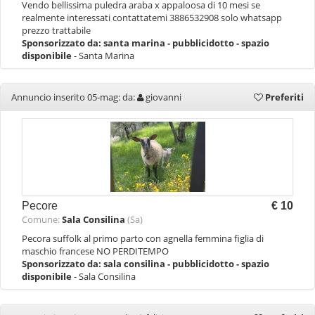
Vendo bellissima puledra araba x appaloosa di 10 mesi se
realmente interessati contattatemi 3886532908 solo whatsapp
prezzo trattabile
Sponsorizzato da:
santa marina - pubblicidotto - spazio
disponibile
- Santa Marina
Annuncio inserito 05-mag: da:
giovanni
Preferiti
Pecore
€ 10
Comune:
Sala Consilina
(Sa)
Pecora suffolk al primo parto con agnella femmina figlia di
maschio francese NO PERDITEMPO
Sponsorizzato da:
sala consilina - pubblicidotto - spazio
disponibile
- Sala Consilina