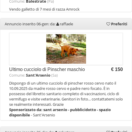
Comune:
Balestrate
(Pa)
Vendo galletto di 7 mesi di razza Amrock
Annuncio inserito 06-gen: da:
raffaele
Preferiti
Ultimo cucciolo di Pinscher maschio
€ 150
Comune:
Sant'Arsenio
(Sa)
Dispongo di un ultimo cucciolo di pinscher rosso cervo nato il
10.09.2025 da madre rosso cervo e padre nero focato. È in
possesso del libretto sanitario completo di vaccinazioni, ciclo di
vermifugo e visite veterinarie. Genitori in foto... contattatemi solo
se realmente interessati. Grazie
Sponsorizzato da:
sant arsenio - pubblicidotto - spazio
disponibile
- Sant'Arsenio